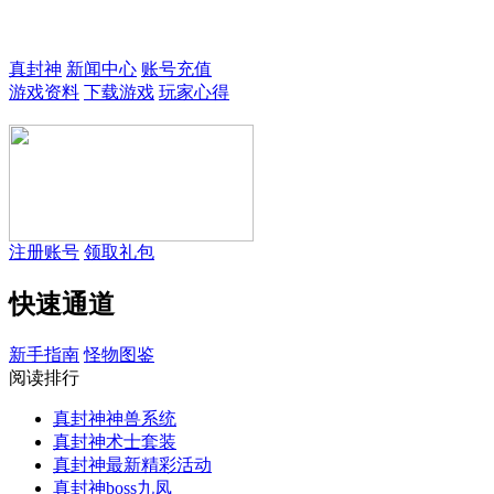
欢迎来到真封神3！
真封神
新闻中心
账号充值
游戏资料
下载游戏
玩家心得
注册账号
领取礼包
快速通道
新手指南
怪物图鉴
阅读排行
真封神神兽系统
真封神术士套装
真封神最新精彩活动
真封神boss九凤