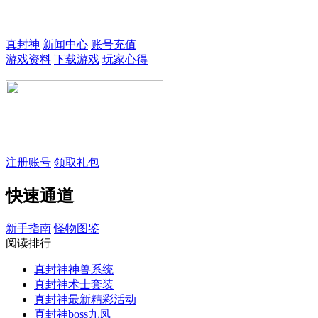
欢迎来到真封神3！
真封神
新闻中心
账号充值
游戏资料
下载游戏
玩家心得
注册账号
领取礼包
快速通道
新手指南
怪物图鉴
阅读排行
真封神神兽系统
真封神术士套装
真封神最新精彩活动
真封神boss九凤