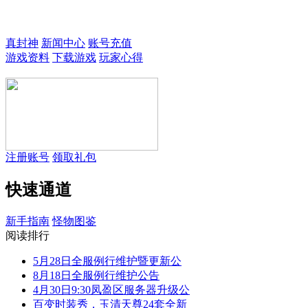
欢迎来到真封神3！
真封神
新闻中心
账号充值
游戏资料
下载游戏
玩家心得
注册账号
领取礼包
快速通道
新手指南
怪物图鉴
阅读排行
5月28日全服例行维护暨更新公
8月18日全服例行维护公告
4月30日9:30凤盈区服务器升级公
百变时装秀，玉清天尊24套全新