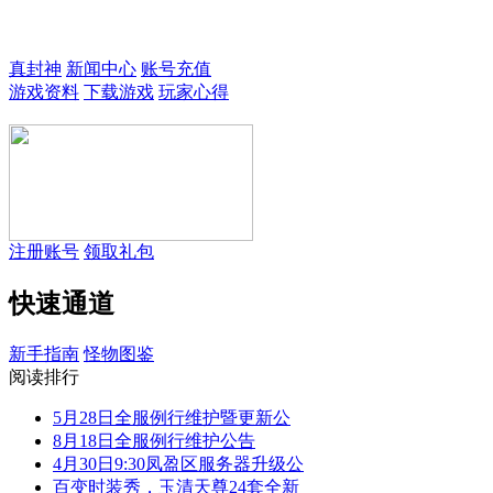
欢迎来到真封神3！
真封神
新闻中心
账号充值
游戏资料
下载游戏
玩家心得
注册账号
领取礼包
快速通道
新手指南
怪物图鉴
阅读排行
5月28日全服例行维护暨更新公
8月18日全服例行维护公告
4月30日9:30凤盈区服务器升级公
百变时装秀，玉清天尊24套全新